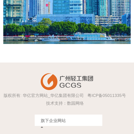
版权所有: 华亿官方网站_华亿集团有限公司
粤ICP备05011335号
技术支持：
数园网络
旗下企业网站