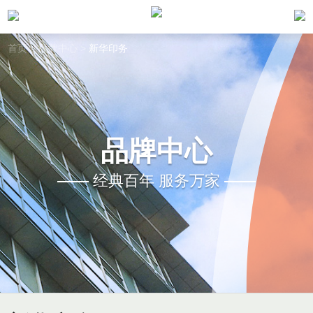
首页
>
品牌中心
>
新华印务
品牌中心
经典百年 服务万家