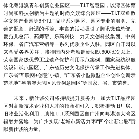
体化粤港澳青年创新创业园区——T.I.T智慧园，以湾区体育
时尚和科技创新为主题的时尚文娱综合园区——T.I.T双鱼数
字文体产业园等6个T.I.T品牌系列园区。园区专业的服务、完
善的配套、舒适的环境、丰富的活动吸引了腾讯微信总部、
爱范儿总部、药师帮、乐高科技、力天文创科技集团、中科
环保、省广汽车营销等一系列优质企业入驻。园区自开园以
来备受各界关注，接待国内外考察调研团队600批次以上。
荣获国家级优秀工业遗产保护利用示范案例、国家级纺织服
装设计试点园区、广东省历史文化保护传承工作先进集体、
广东省“互联网+创意”小镇、“广东省小型微型企业创业创新示
范基地”“粤港澳大湾区风云创意园区”等国家、省、市荣誉。
未来，新仕诚公司将持续提升服务力，加大T.I.T品牌园
区对高新技术企业和人才的招商和引入，积极推动旧厂房、
旧物业活化利用，助推T.I.T系列园区自广州向粤港澳大湾区
辐射并落地，为广州实现“老城市新活力”和“四个出新出彩”贡
献新仕诚的力量。