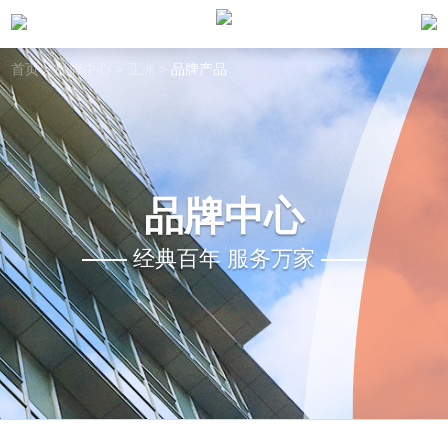
首页
>
品牌中心
>
亚洲
>
品牌产品
品牌中心
经典百年 服务万家