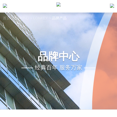
首页
>
品牌中心
>
LONKEY
>
品牌产品
品牌中心
经典百年 服务万家